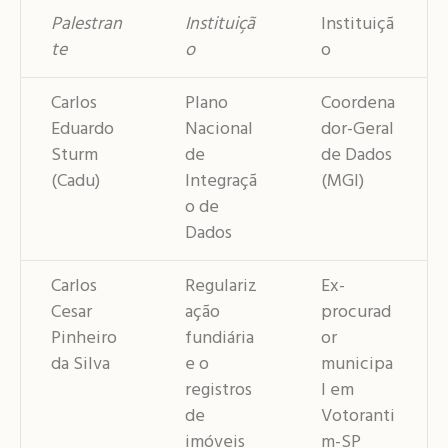
Palestran
Instituiçã
Instituiçã
te
o
o
Carlos
Plano
Coordena
Eduardo
Nacional
dor-Geral
Sturm
de
de Dados
(Cadu)
Integraçã
(MGI)
o de
Dados
Carlos
Regulariz
Ex-
Cesar
ação
procurad
Pinheiro
fundiária
or
da Silva
e o
municipa
registros
l em
de
Votoranti
imóveis
m-SP