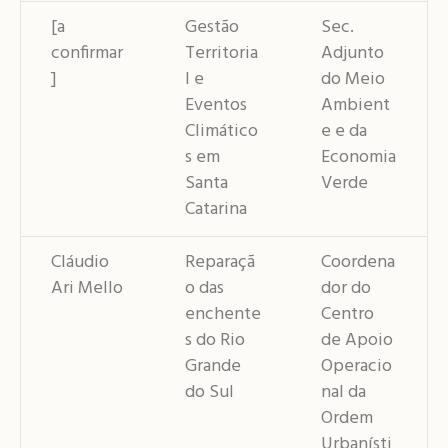
[a
Gestão
Sec.
confirmar
Territoria
Adjunto
]
l e
do Meio
Eventos
Ambient
Climático
e e da
s em
Economia
Santa
Verde
Catarina
Cláudio
Reparaçã
Coordena
Ari Mello
o das
dor do
enchente
Centro
s do Rio
de Apoio
Grande
Operacio
do Sul
nal da
Ordem
Urbanísti