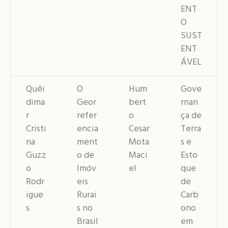
ENT
O
SUST
ENT
ÁVEL
Quêi
O
Hum
Gove
dima
Geor
bert
rnan
r
refer
o
ça de
Cristi
encia
Cesar
Terra
na
ment
Mota
s e
Guzz
o de
Maci
Esto
o
Imóv
el
que
Rodr
eis
de
igue
Rurai
Carb
s
s no
ono
Brasil
em