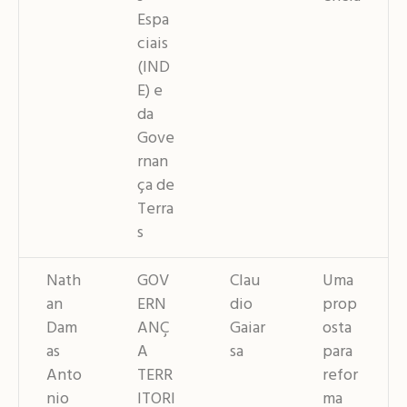
Espa
ciais
(IND
E) e
da
Gove
rnan
ça de
Terra
s
Nath
GOV
Clau
Uma
an
ERN
dio
prop
Dam
ANÇ
Gaiar
osta
as
A
sa
para
Anto
TERR
refor
nio
ITORI
ma