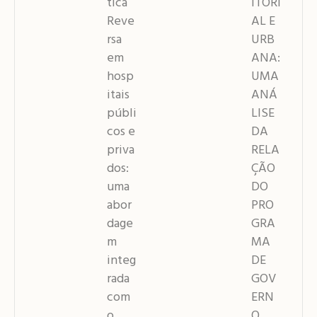
tica
ITORI
Reve
AL E
rsa
URB
em
ANA:
hosp
UMA
itais
ANÁ
públi
LISE
cos e
DA
priva
RELA
dos:
ÇÃO
uma
DO
abor
PRO
dage
GRA
m
MA
integ
DE
rada
GOV
com
ERN
o
O