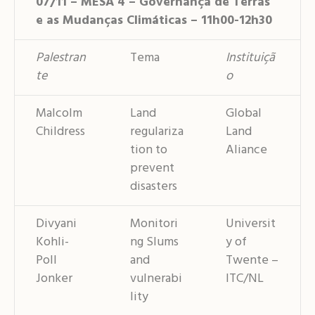
07/11 – MESA 4 – Governança de Terras
e as Mudanças Climáticas – 11h00-12h30
Palestran
Tema
Instituiçã
te
o
Malcolm
Land
Global
Childress
regulariza
Land
tion to
Aliance
prevent
disasters
Divyani
Monitori
Universit
Kohli-
ng Slums
y of
Poll
and
Twente –
Jonker
vulnerabi
ITC/NL
lity