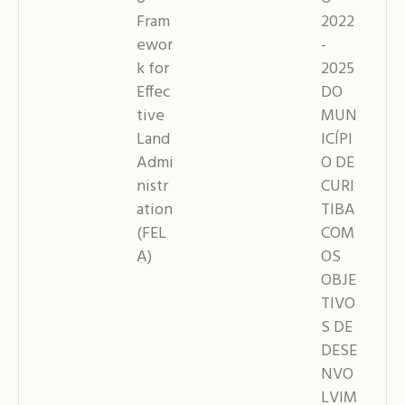
Fram
2022
ewor
-
k for
2025
Effec
DO
tive
MUN
Land
ICÍPI
Admi
O DE
nistr
CURI
ation
TIBA
(FEL
COM
A)
OS
OBJE
TIVO
S DE
DESE
NVO
LVIM