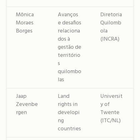
Mônica
Avanços
Diretoria
Moraes
e desafios
Quilomb
Borges
relaciona
ola
dos à
(INCRA)
gestão de
território
s
quilombo
las
Jaap
Land
Universit
Zevenbe
rights in
y of
rgen
developi
Twente
ng
(ITC/NL)
countries