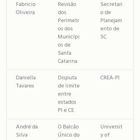
Fabricio
Revisão
Secretari
Oliveira
dos
o de
Perímetr
Planejam
os dos
ento de
Municípi
SC
os de
Santa
Catarina
Daniella
Disputa
CREA-PI
Tavares
de limite
entre
estados
PI e CE
André da
O Balcão
Universit
Silva
Único do
y of