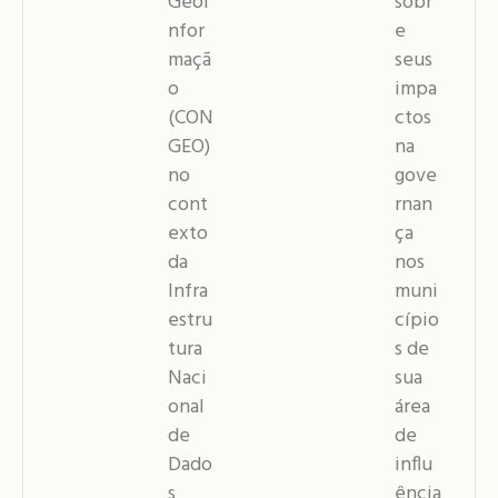
Geoi
sobr
nfor
e
maçã
seus
o
impa
(CON
ctos
GEO)
na
no
gove
cont
rnan
exto
ça
da
nos
Infra
muni
estru
cípio
tura
s de
Naci
sua
onal
área
de
de
Dado
influ
s
ência