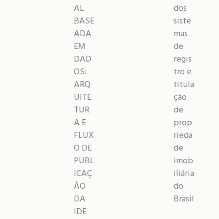
AL
dos
BASE
siste
ADA
mas
EM
de
DAD
regis
OS:
tro e
ARQ
titula
UITE
ção
TUR
de
A E
prop
FLUX
rieda
O DE
de
PUBL
imob
ICAÇ
iliária
ÃO
do
DA
Brasil
IDE