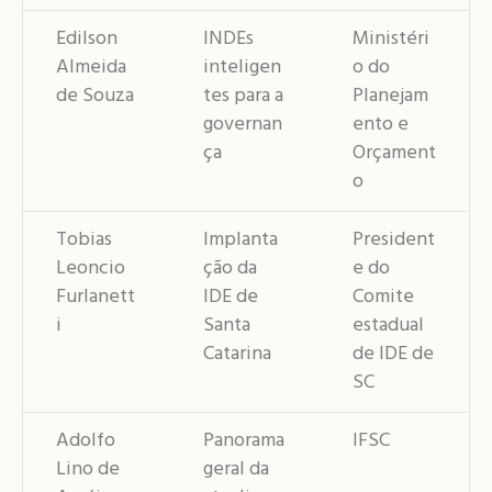
Edilson
INDEs
Ministéri
Almeida
inteligen
o do
de Souza
tes para a
Planejam
governan
ento e
ça
Orçament
o
Tobias
Implanta
President
Leoncio
ção da
e do
Furlanett
IDE de
Comite
i
Santa
estadual
Catarina
de IDE de
SC
Adolfo
Panorama
IFSC
Lino de
geral da