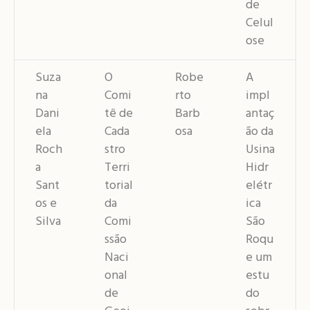
de
Celul
ose
Suza
O
Robe
A
na
Comi
rto
impl
Dani
tê de
Barb
antaç
ela
Cada
osa
ão da
Roch
stro
Usina
a
Terri
Hidr
Sant
torial
elétr
os e
da
ica
Silva
Comi
São
ssão
Roqu
Naci
e um
onal
estu
de
do