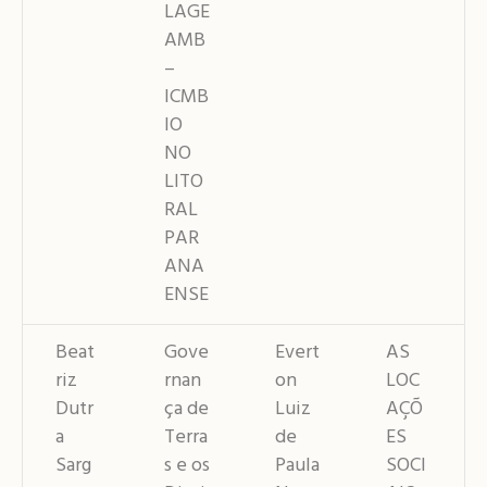
LAGE
AMB
–
ICMB
IO
NO
LITO
RAL
PAR
ANA
ENSE
Beat
Gove
Evert
AS
riz
rnan
on
LOC
Dutr
ça de
Luiz
AÇÕ
a
Terra
de
ES
Sarg
s e os
Paula
SOCI