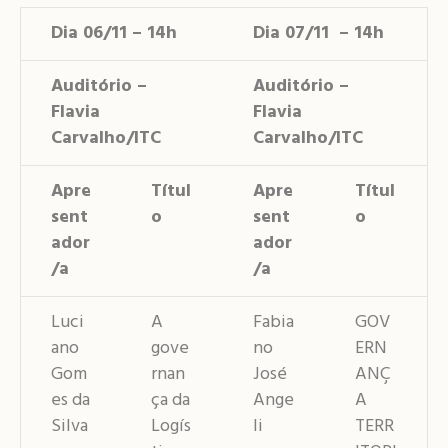
Dia 06/11 – 14h
Dia 07/11 – 14h
Auditório –
Auditório –
Flavia
Flavia
Carvalho/ITC
Carvalho/ITC
Apre
Títul
Apre
Títul
sent
o
sent
o
ador
ador
/a
/a
Luci
A
Fabia
GOV
ano
gove
no
ERN
Gom
rnan
José
ANÇ
es da
ça da
Ange
A
Silva
Logís
li
TERR