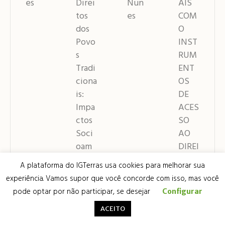
es
Direi
Nun
AIS
tos
es
COM
dos
O
Povo
INST
s
RUM
Tradi
ENT
ciona
OS
is:
DE
Impa
ACES
ctos
SO
Soci
AO
oam
DIREI
bien
TO À
A plataforma do IGTerras usa cookies para melhorar sua
tais
MOR
experiência. Vamos supor que você concorde com isso, mas você
da
ADIA
pode optar por não participar, se desejar
Configurar
Hidr
ACEITO
ovia