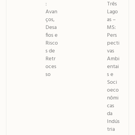
:
Três
Avan
Lago
ços,
as –
Desa
MS:
fios e
Pers
Risco
pecti
s de
vas
Retr
Ambi
oces
entai
so
s e
Soci
oeco
nômi
cas
da
Indús
tria