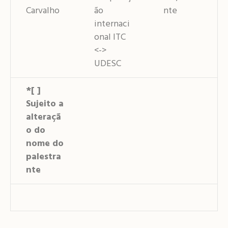
Carvalho
ão
nte
internaci
onal ITC
<->
UDESC
*[ ]
Sujeito a
alteraçã
o do
nome do
palestra
nte