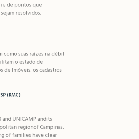
érie de pontos que
sejam resolvidos.
m como suas raízes na débil
ilitam o estado de
s de Imóveis, os cadastros
 SP (RMC)
IDB and UNICAMP andits
opolitan regionof Campinas.
ng of families have clear