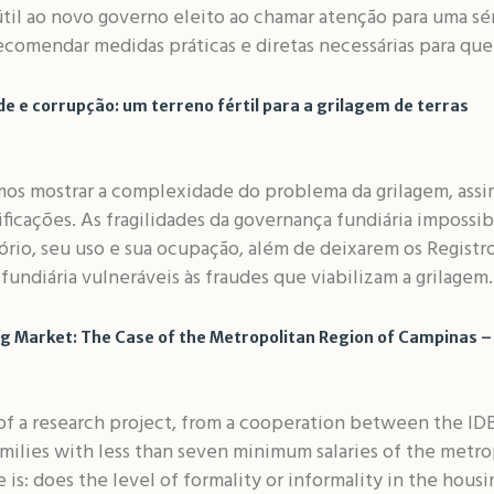
útil ao novo governo eleito ao chamar atenção para uma s
omendar medidas práticas e diretas necessárias para que 
de e corrupção: um terreno fértil para a grilagem de terras
mos mostrar a complexidade do problema da grilagem, assi
ificações. As fragilidades da governança fundiária impossib
rio, seu uso e sua ocupação, além de deixarem os Registro
fundiária vulneráveis às fraudes que viabilizam a grilagem.
ing Market: The Case of the Metropolitan Region of Campinas –
ult of a research project, from a cooperation between the 
amilies with less than seven minimum salaries of the metr
 is: does the level of formality or informality in the housi