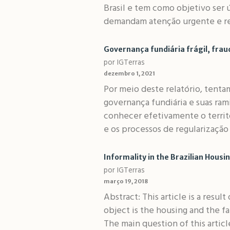
Brasil e tem como objetivo ser 
demandam atenção urgente e rec
Governança fundiária frágil, frau
por IGTerras
dezembro 1, 2021
Por meio deste relatório, tenta
governança fundiária e suas ram
conhecer efetivamente o territó
e os processos de regularização 
Informality in the Brazilian Hous
por IGTerras
março 19, 2018
Abstract: This article is a res
object is the housing and the f
The main question of this article