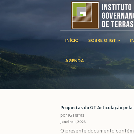
INÍCIO
SOBRE O IGT
I
AGENDA
Propostas do GT Articulação pela
por IGTerras
janeiro 1, 2023
O presente documento contém u