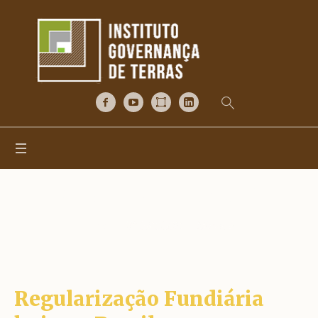
8° SIGTDE – Mesa 4
Home
/
8° SIGTDE – Mesa 4
Regularização Fundiária