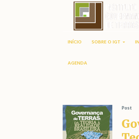
INÍCIO
SOBRE O IGT
I
Autho
AGENDA
Post
Go
Teo