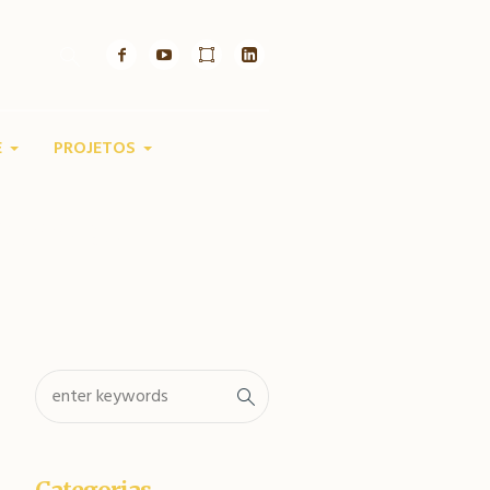
E
PROJETOS
erras)