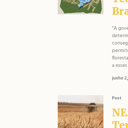
Bra
“A gove
determi
conseg
permite
florest
a esses
junho 2
Post
NE
Ter