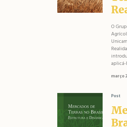
Rea
O Grup
Agríco
Unicamp
Realida
introdu
aplicá-
março 2
Post
Me
Bra