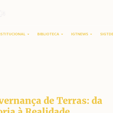
NSTITUCIONAL
BIBLIOTECA
IGTNEWS
SIGTD
r:
IGTerras
(IGTerras IGT
Home
/
IGTerras
vernança de Terras: da
ria à Realidade