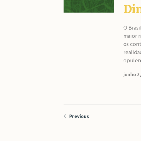
Di
O Brasi
maior r
os cont
realida
opulen
junho 2
Previous