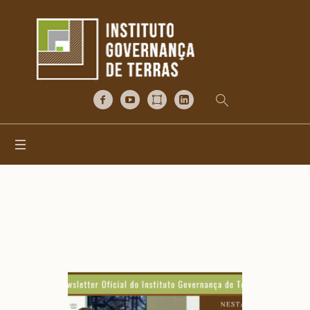
Categoria:
IGTNews
Home
/
IGTNews