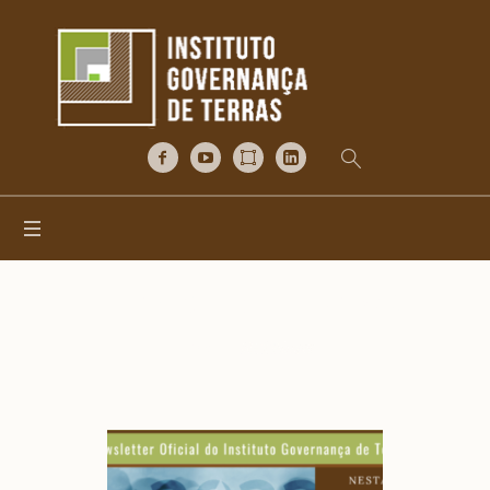
Categoria:
IGTNews
Home
/
IGTNews